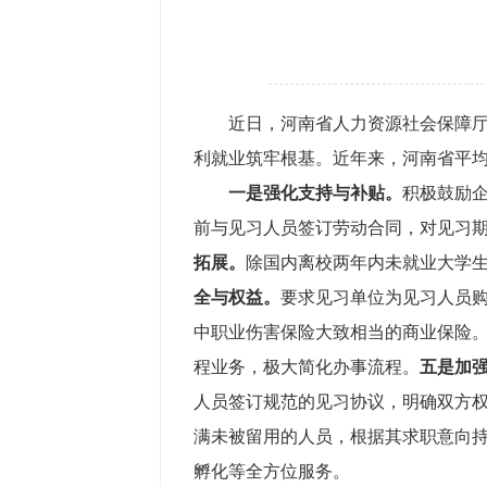
近日
，
河南
省人力资源社会保障
利就业筑牢根基。
近年来
，
河南省
平
一是强化
支持与补贴
。
积极鼓励
前与见习人员签订劳动合同，对见习期
拓展。
除国内离校两年内未就业大学生
全与权益
。
要求见习单位为见习人员
中职业伤害保险大致相当的商业保险
程业务，极大简化办事流程。
五是加
人员签订规范的见习协议，明确双方
满未被留用的人员，根据其求职意向
孵化等全方位服务。