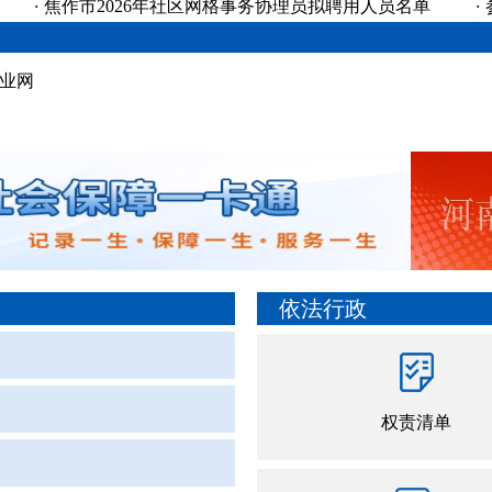
·
焦作市2026年社区网格事务协理员拟聘用人员名单
·
公...
[07-26]
指
业网
依法行政
权责清单