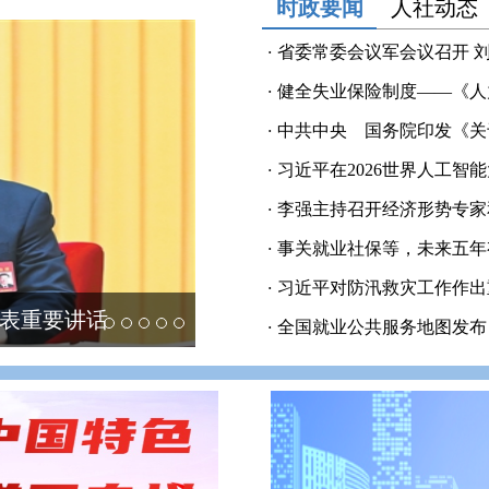
时政要闻
人社动态
·
省委常委会议军会议召开 
·
健全失业保险制度——《人力
·
中共中央 国务院印发《关于
·
习近平在2026世界人工智能
·
李强主持召开经济形势专家
·
事关就业社保等，未来五年
·
习近平对防汛救灾工作作出重
表重要讲话
·
全国就业公共服务地图发布