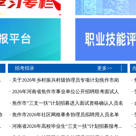
招考招录
更多>>
.
·
关于2026年乡村振兴村级协理员专项计划焦作市岗
·
位...
[07-30]
信
·
2026年河南省焦作市事业单位公开招聘联考面试人
·
员...
[07-30]
·
焦作市“三支一扶”计划招募进入面试资格确认人员名
·
单
[07-30]
称
·
焦作市2026年社区网格事务协理员拟聘用人员名单
·
公...
[07-27]
.
·
河南省2026年高校毕业生“三支一扶”计划招募报考...
·
[07-27]