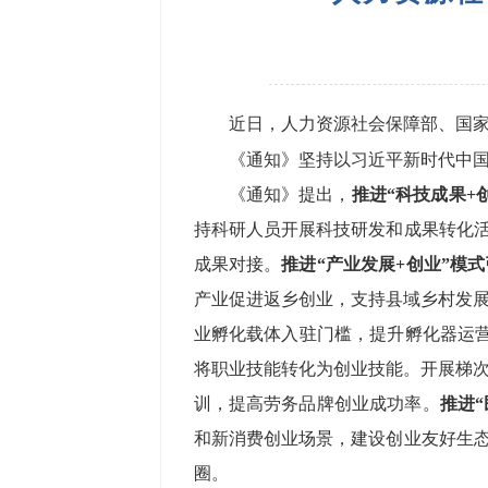
近日，
人力资源社会保障部
、
国
《通知》坚持
以习近平新时代中
《通知》提出，
推进“科技成果+
持科研人员开展科技研发和成果转化
成果对接
。
推进“产业发展+创业”模
产业促进返乡创业，
支持县域乡村
发
业孵化载体
入驻门槛，提升
孵化器
运
将职业技能转化为创业技能
。
开展
梯
训
，提高劳务品牌创业成功率。
推进“
和新消费创业场景
，
建设创业友好生
圈。