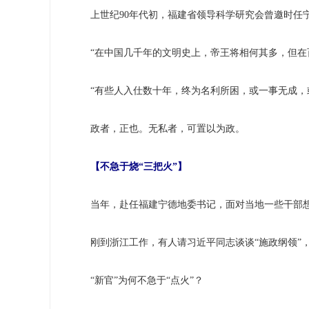
上世纪90年代初，福建省领导科学研究会曾邀时任宁
“在中国几千年的文明史上，帝王将相何其多，但在百
“有些人入仕数十年，终为名利所困，或一事无成，或身
政者，正也。无私者，可置以为政。
【不急于烧“三把火”】
当年，赴任福建宁德地委书记，面对当地一些干部想带大
刚到浙江工作，有人请习近平同志谈谈“施政纲领”，
“新官”为何不急于“点火”？