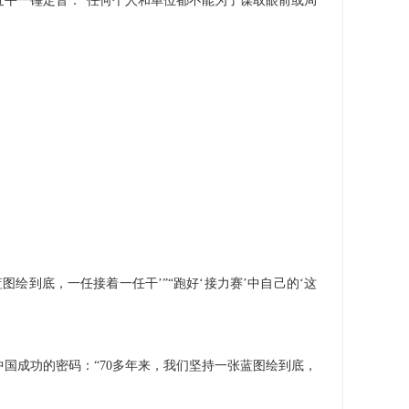
平一锤定音：“任何个人和单位都不能为了谋取眼前或局
绘到底，一任接着一任干’”“跑好‘接力赛’中自己的‘这
国成功的密码：“70多年来，我们坚持一张蓝图绘到底，