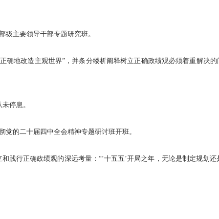
省部级主要领导干部专题研究班。
确地改造主观世界”，并条分缕析阐释树立正确政绩观必须着重解决的问
从未停息。
贯彻党的二十届四中全会精神专题研讨班开班。
和践行正确政绩观的深远考量：“‘十五五’开局之年，无论是制定规划还