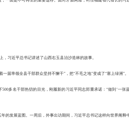
一面是不可再生的重要遗存。面对矛盾两难，时任福建省代省长的习近
会上，习近平总书记讲述了山西右玉县治沙造林的故事。
届率领全县干部群众坚持不懈干”，把“不毛之地”变成了“塞上绿洲”。
500多名干部热切的目光，刚履新的习近平同志郑重承诺：“做到‘一张蓝图
五年的发展蓝图。一周后，外事出访期间，习近平总书记这样向世界阐释中