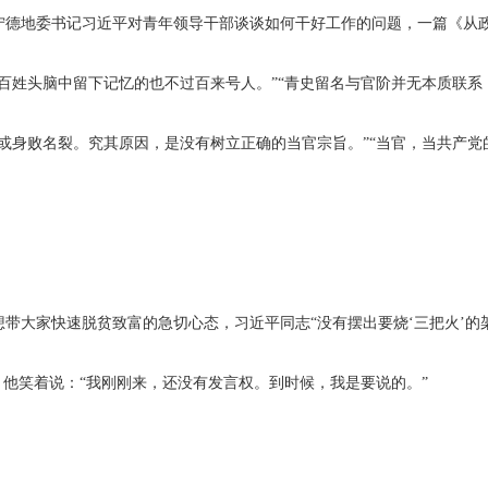
德地委书记习近平对青年领导干部谈谈如何干好工作的问题，一篇《从
姓头脑中留下记忆的也不过百来号人。”“青史留名与官阶并无本质联系
败名裂。究其原因，是没有树立正确的当官宗旨。”“当官，当共产党的
家快速脱贫致富的急切心态，习近平同志“没有摆出要烧‘三把火’的架
他笑着说：“我刚刚来，还没有发言权。到时候，我是要说的。”