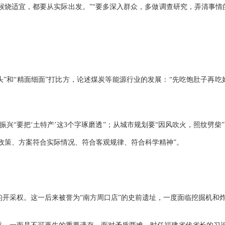
候烧适宜，都要从实际出发。”“要多深入群众，多做调查研究，弄清事情
头”和“精面细面”打比方，论述煤炭等能源行业的发展：“先吃饱肚子再
兴“要把‘土特产’这3个字琢磨透”；从城市规划要“因风吹火，照纹劈柴
、政策、方案符合实际情况、符合客观规律、符合科学精神”。
采权。这一后来被誉为“南方周口店”的史前遗址，一度面临挖掘机和