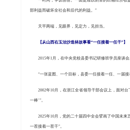
一时间，争议纷纷。一面是难以割舍的巨额经济收益，
部利益而破坏全社会和后代的利益。”
天平两端，见眼界，见定力，见担当。
【从山西右玉治沙造林故事看“一任接着一任干”】
2015年1月，在中央党校县委书记研修班学员座谈
“一张蓝图、一个目标，县委一任接着一任、一届接着一
2002年10月，在浙江全省领导干部会议上，面对台下
一棒’”。
2025年10月，党的二十届四中全会擘画了中国未来
一茬接着一茬干”。