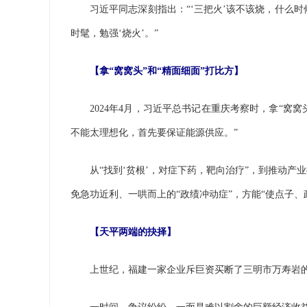
习近平同志深刻指出：“‘三把火’该不该烧，什么时
时髦，勉强‘烧火’。”
【拿“窝窝头”和“精面细面”打比方】
2024年4月，习近平总书记在重庆考察时，拿“窝窝
不能太理想化，首先要保证能源供应。”
从“找到‘贫根’，对症下药，靶向治疗”，到推动产业振
免急功近利、一哄而上的“政绩冲动症”，方能“使点子
【天平两端的抉择】
上世纪，福建一家企业斥巨资买断了三明市万寿岩的开