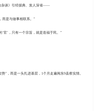
政杂谈》引经据典、发人深省——
，而是与做事相联系。”
‘官’，只有一个宗旨，就是造福于民。”
势”，而是一头扎进基层，1个月走遍闽东9县察实情。