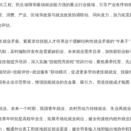
大工程、民生保障等吸纳就业能力强的重点行业领域，引导产业有序转
资、消费、产业、区域等政策与就业政策协调联动、同向发力，加力拓宽
险评估。
业矛盾。紧紧牵住技能人才培养这个缓解结构性就业矛盾的“牛鼻子”，从
机制，及时编制并发布急需紧缺职业、未来就业需求目录，加快新职业标
业技能提升培训，深入实施“技能照亮前程”培训行动，聚焦康养托育、先
能培训+技能评价+就业服务”联动模式，促进更多劳动者技能就业、技
国有企业示范带动，增强技能就业的含金量、吸引力。营造技能成才氛围
。未来一个时期，我国青年就业、农村劳动力转移就业、失业再就业等问
焦青年特别是高校毕业生，拓展市场化就业岗位，健全衔接校内校外就业
力，畅通外出务工和就地就近就业渠道，健全劳务输入地和输出地协作机