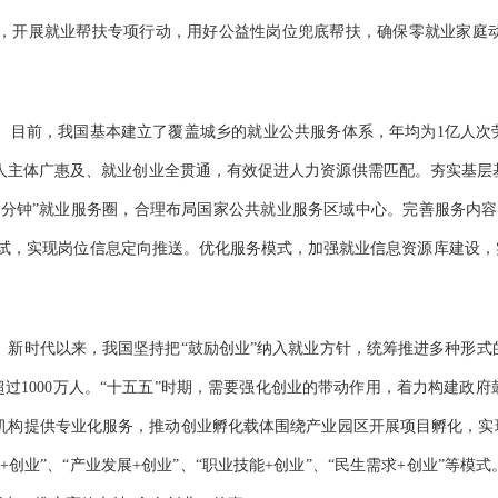
，开展就业帮扶专项行动，用好公益性岗位兜底帮扶，确保零就业家庭
前，我国基本建立了覆盖城乡的就业公共服务体系，年均为1亿人次劳动者
人主体广惠及、就业创业全贯通，有效促进人力资源供需匹配。夯实基层
15分钟”就业服务圈，合理布局国家公共就业服务区域中心。完善服务内
试，实现岗位信息定向推送。优化服务模式，加强就业信息资源库建设，实
时代以来，我国坚持把“鼓励创业”纳入就业方针，统筹推进多种形式的创
超过1000万人。“十五五”时期，需要强化创业的带动作用，着力构建
机构提供专业化服务，推动创业孵化载体围绕产业园区开展项目孵化，实现
创业”、“产业发展+创业”、“职业技能+创业”、“民生需求+创业”等