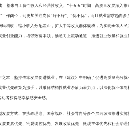
成，都来自工资性收入和经营性收入。“十五五”时期，高质量发展深入推
”工作岗位，到更加关注岗位“好不好”、“优不优”，而且就业需求趋向
居民增收，缩小收入分配差距，扩大中等收入群体规模，为实现全体人民
就业创业能力，增强致富本领，畅通向上流动通道，推进就业数量和就业
之本，坚持依靠发展促进就业，在《建议》中明确了促进高质量充分就
就业优先政策为抓手，以破解结构性就业矛盾为着力点，以深化就业体制
劳动者获得感幸福感安全感。
发展方式。在执政理念、国家战略、社会导向等多个层面纵深推进实施
发展要素优先、宏观调控优先、发展政策优先、微观主体优先和社会治理