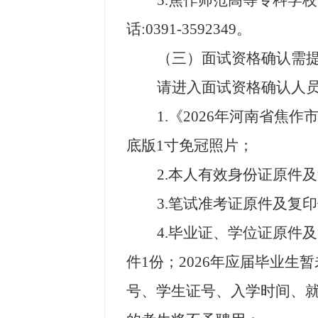
5
.
焦作师范高等专科学校
话
:0391-3592349
。
（三）面试资格确认需
请进入面试资格确认人
1.
《
202
6
年
河南省焦作
底版
1
寸免冠照片；
2.
本人有效身份证原件及
3.
笔试准考证原件及复印
4.
毕业证、学位证原件及
件
1
份；
202
6
年
应届毕业生暂
号、学生证号、入学时间、