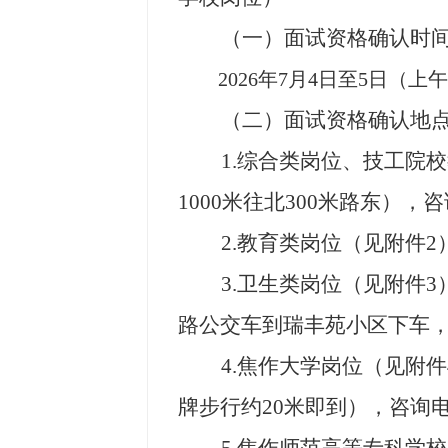
（一）面试资格确认时
202
6
年
7
月
4
日至
5
日（上午
（二）面试资格确认地
1.
综合类
岗位
、技工院校
1000
米往北
300
米路东）
，
咨
2.
教育
类岗位（见附件
2
3.
卫生
类岗位（见附件
3
路公交车到瑞丰苑小区下车
4
.
焦作大学
岗位（见附件
牌步行约
20
米即到）
，
咨询